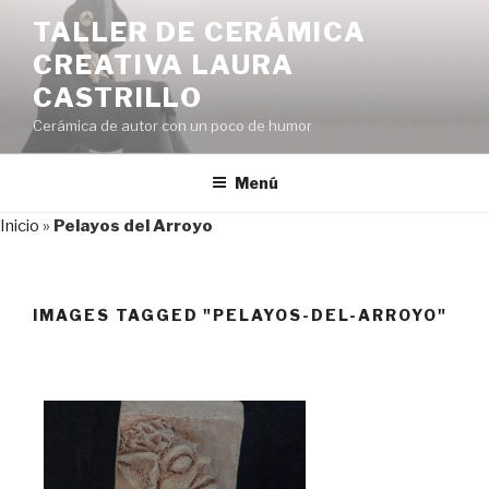
Saltar
TALLER DE CERÁMICA
al
CREATIVA LAURA
contenido
CASTRILLO
Cerámica de autor con un poco de humor
Menú
Inicio
»
Pelayos del Arroyo
IMAGES TAGGED "PELAYOS-DEL-ARROYO"