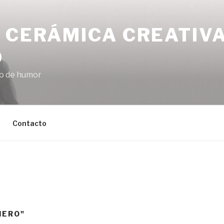
 CERÁMICA CREATIV
O
co de humor
Contacto
IERO"