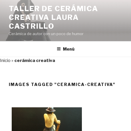
Saltar
TALLER DE CERÁMICA
al
CREATIVA LAURA
contenido
CASTRILLO
Cerámica de autor con un poco de humor
Menú
Inicio
»
cerámica creativa
IMAGES TAGGED "CERAMICA-CREATIVA"